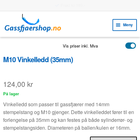
Rask levering
Hopp
Hopp
til
til
Meny
navigasjon
innhold
Fold
VERKTØY
Vis priser inkl. Mva
ut
Fold
PRODUKTER
unde
M10 Vinkelledd (35mm)
ut
EKSEMPLER
unde
Fold
KUNDESERVICE
124,00
kr
ut
FAQ
På lager
unde
Vinkelledd som passer til gassfjærer med 14mm
stempelstang og M10 gjenger. Dette vinkelleddet fører til en
forlengelse på 35mm og kan festes på både sylinderrør- og
stempelstangsiden. Diameteren på ballen/kulen er 16mm.