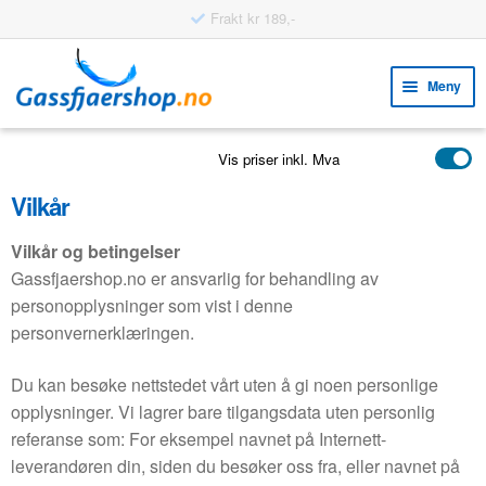
Frakt kr 189,-
Hopp
Hopp
til
til
Meny
navigasjon
innhold
Fold
VERKTØY
Vis priser inkl. Mva
ut
Fold
PRODUKTER
unde
Vilkår
ut
EKSEMPLER
unde
Vilkår og betingelser
Gassfjaershop.no er ansvarlig for behandling av
Fold
KUNDESERVICE
ut
personopplysninger som vist i denne
FAQ
unde
personvernerklæringen.
Du kan besøke nettstedet vårt uten å gi noen personlige
opplysninger. Vi lagrer bare tilgangsdata uten personlig
referanse som: For eksempel navnet på Internett-
leverandøren din, siden du besøker oss fra, eller navnet på