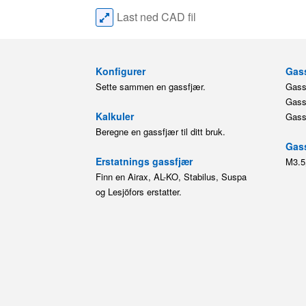
Last ned CAD fil
Konfigurer
Gass
Sette sammen en gassfjær.
Gassf
Gassf
Kalkuler
Gassf
Beregne en gassfjær til ditt bruk.
Gass
Erstatnings gassfjær
M3.5
Finn en Airax, AL-KO, Stabilus, Suspa
og Lesjöfors erstatter.