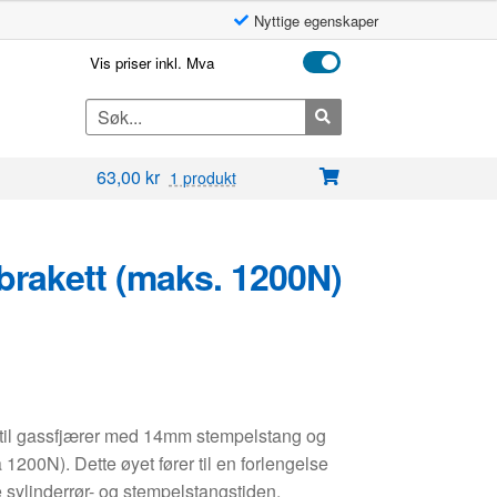
Nyttige egenskaper
Vis priser inkl. Mva
Search
for:
63,00
kr
1 produkt
brakett (maks. 1200N)
 til gassfjærer med 14mm stempelstang og
1200N). Dette øyet fører til en forlengelse
sylinderrør- og stempelstangstiden.