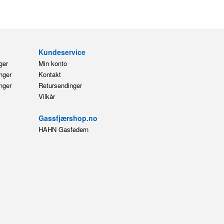
Kundeservice
ger
Min konto
nger
Kontakt
nger
Retursendinger
Vilkår
Gassfjærshop.no
HAHN Gasfedern