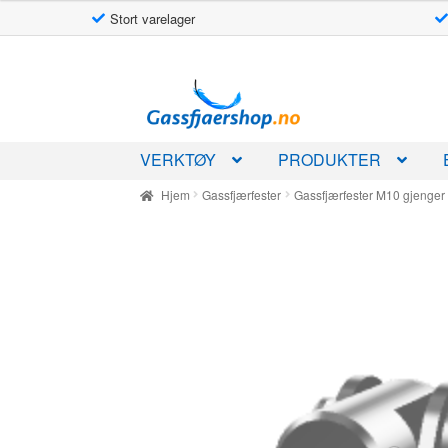
Stort varelager
Hopp
Hopp
til
til
navigasjon
innhold
VERKTØY
PRODUKTER
Hjem
Gassfjærfester
Gassfjærfester M10 gjenger