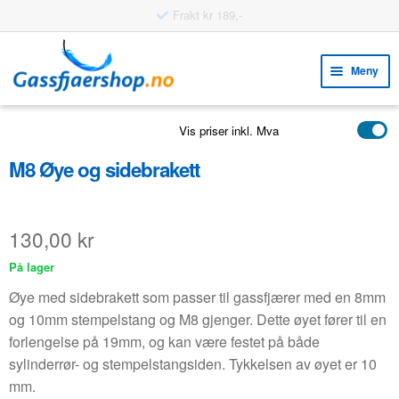
Frakt kr 189,-
Hopp
Hopp
til
til
Meny
navigasjon
innhold
Fold
VERKTØY
Vis priser inkl. Mva
ut
Fold
PRODUKTER
unde
M8 Øye og sidebrakett
ut
EKSEMPLER
unde
Fold
KUNDESERVICE
130,00
kr
ut
FAQ
På lager
unde
Øye med sidebrakett som passer til gassfjærer med en 8mm
og 10mm stempelstang og M8 gjenger. Dette øyet fører til en
forlengelse på 19mm, og kan være festet på både
sylinderrør- og stempelstangsiden. Tykkelsen av øyet er 10
mm.