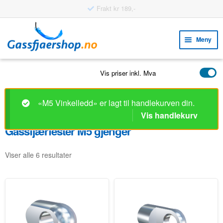
Frakt kr 189,-
Hopp
Hopp
til
til
Meny
navigasjon
innhold
Fold
VERKTØY
Vis priser inkl. Mva
ut
Fold
PRODUKTER
unde
ut
«M5 Vinkelledd» er lagt til handlekurven din.
EKSEMPLER
unde
Vis handlekurv
Gassfjærfester M5 gjenger
Fold
KUNDESERVICE
ut
FAQ
unde
Viser alle 6 resultater