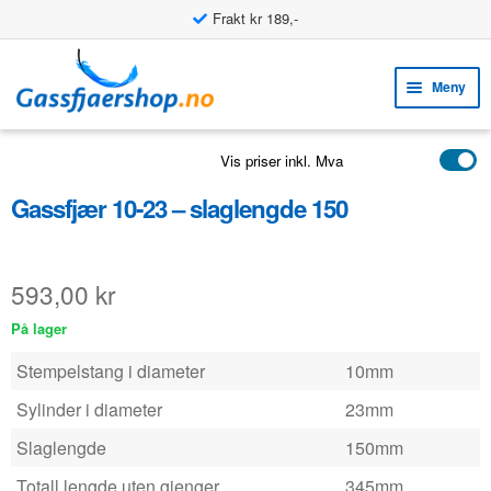
Frakt kr 189,-
Hopp
Hopp
til
til
Meny
navigasjon
innhold
Fold
VERKTØY
Vis priser inkl. Mva
ut
Fold
PRODUKTER
unde
Gassfjær 10-23 – slaglengde 150
ut
EKSEMPLER
unde
Fold
KUNDESERVICE
593,00
kr
ut
FAQ
På lager
unde
Stempelstang i diameter
10mm
Sylinder i diameter
23mm
Slaglengde
150mm
Totall lengde uten gjenger
345mm