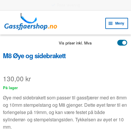
Rask levering
Hopp
Hopp
til
til
Meny
navigasjon
innhold
Fold
VERKTØY
Vis priser inkl. Mva
ut
Fold
PRODUKTER
unde
M8 Øye og sidebrakett
ut
EKSEMPLER
unde
Fold
KUNDESERVICE
130,00
kr
ut
FAQ
På lager
unde
Øye med sidebrakett som passer til gassfjærer med en 8mm
og 10mm stempelstang og M8 gjenger. Dette øyet fører til en
forlengelse på 19mm, og kan være festet på både
sylinderrør- og stempelstangsiden. Tykkelsen av øyet er 10
mm.